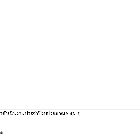
รดำเนินงานประจำปีงบประมาณ ๒๕๖๕
65