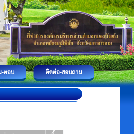
ม-ตอบ
ติดต่อ-สอบถาม
ผู้